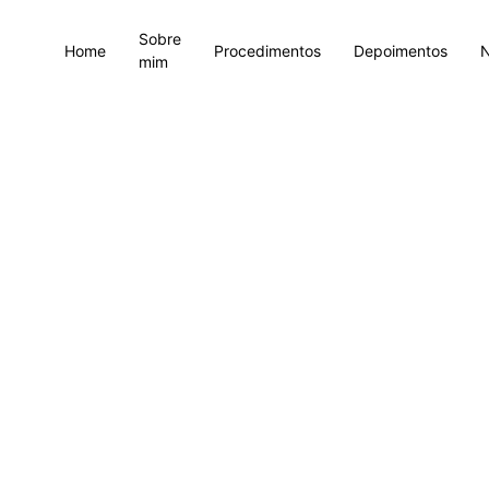
Sobre
Home
Procedimentos
Depoimentos
mim
Por isso, seu formato é fundamental para uma face bonita e...